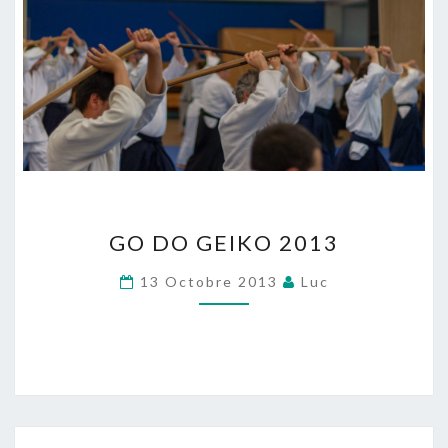
GO
GO DO GEIKO 2013
DO
GEIKO
13 Octobre 2013
Luc
2013