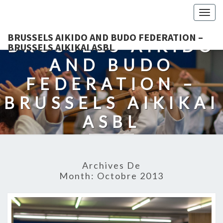
Togg
navig
BRUSSELS AIKIDO AND BUDO FEDERATION –
BRUSSELS AIKIDO
BRUSSELS AIKIKAI ASBL
AND BUDO
FEDERATION –
BRUSSELS AIKIKAI
ASBL
Fédération De Budô Non Compétitifs
Archives De
Month:
Octobre 2013