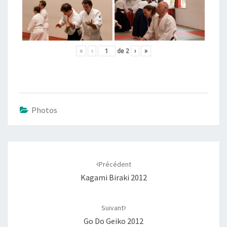
«
‹
de
2
›
»
Photos
Navigation
d'article
Précédent
Kagami Biraki 2012
Suivant
Go Do Geiko 2012